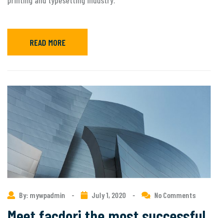
printing and typesetting industry.
READ MORE
By: mywpadmin
-
July 1, 2020
-
No Comments
Meet facdori the most successful