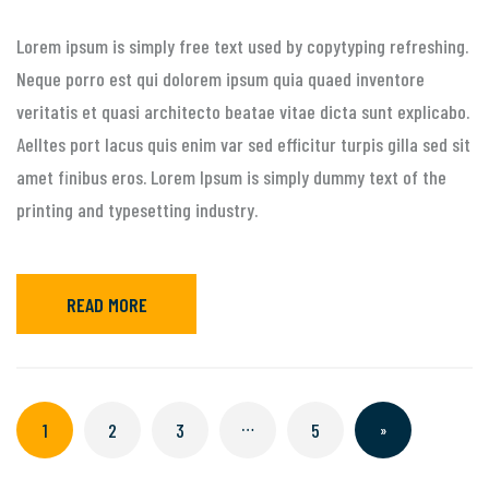
Lorem ipsum is simply free text used by copytyping refreshing.
Neque porro est qui dolorem ipsum quia quaed inventore
veritatis et quasi architecto beatae vitae dicta sunt explicabo.
Aelltes port lacus quis enim var sed efficitur turpis gilla sed sit
amet finibus eros. Lorem Ipsum is simply dummy text of the
printing and typesetting industry.
READ MORE
…
1
2
3
5
»